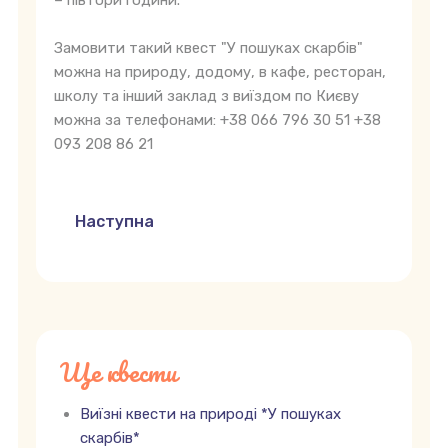
– півтори години.
Замовити такий квест "У пошуках скарбів"
можна на природу, додому, в кафе, ресторан,
школу та інший заклад з виїздом по Києву
можна за телефонами: +38 066 796 30 51 +38
093 208 86 21
Наступна стаття: Квест на виїзд *Таємниця 
Наступна
Ще квести
Виїзні квести на природі *У пошуках
скарбів*