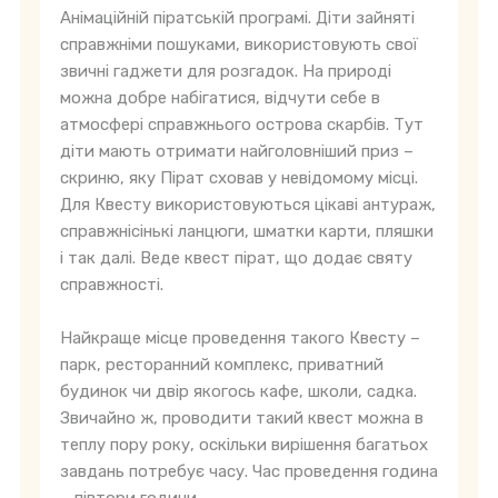
Анімаційній піратській програмі. Діти зайняті
справжніми пошуками, використовують свої
звичні гаджети для розгадок. На природі
можна добре набігатися, відчути себе в
атмосфері справжнього острова скарбів. Тут
діти мають отримати найголовніший приз –
скриню, яку Пірат сховав у невідомому місці.
Для Квесту використовуються цікаві антураж,
справжнісінькі ланцюги, шматки карти, пляшки
і так далі. Веде квест пірат, що додає святу
справжності.
Найкраще місце проведення такого Квесту –
парк, ресторанний комплекс, приватний
будинок чи двір якогось кафе, школи, садка.
Звичайно ж, проводити такий квест можна в
теплу пору року, оскільки вирішення багатьох
завдань потребує часу. Час проведення година