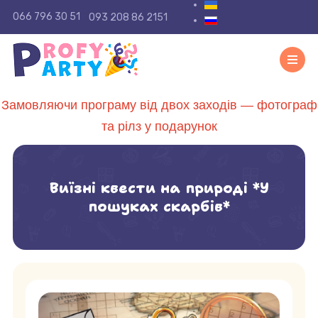
Виберіть свою мову
066 796 30 51
093 208 86 2151
Замовляючи програму від двох заходів — фотограф
та рілз у подарунок
Виїзні квести на природі *У
пошуках скарбів*