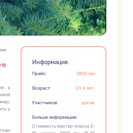
еве.
Информация
30 51
Прайс:
3800 грн
ег, а
Возраст:
От 6 лет.
 свой
мер,
Участников:
догов.
ить у
Больше информации:
Стоимость мастер-класса 2-
сткам