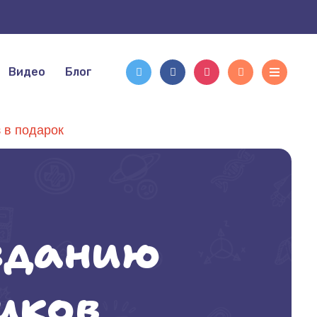
Видео
Блог
 в подарок
озданию
иков