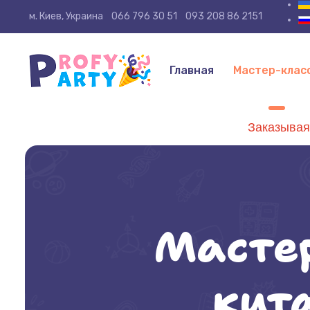
Выберит
м. Киев, Украина
066 796 30 51
093 208 86 2151
Главная
Мастер-клас
Заказывая
Мастер
кит