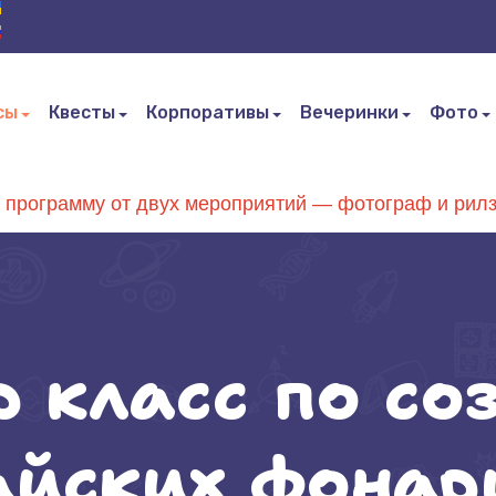
е язык
сы
Квесты
Корпоративы
Вечеринки
Фото
 программу от двух мероприятий — фотограф и рилз
 класс по с
айских фонар