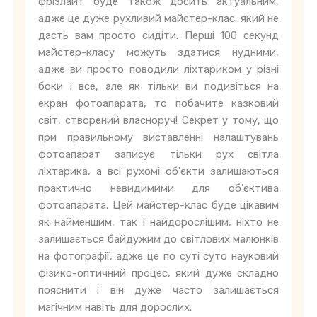
фрізлайт буде також досить актуальним,
адже це дуже рухливий майстер-клас, який не
дасть вам просто сидіти. Перші 100 секунд
майстер-класу можуть здатися нудними,
адже ви просто поводили ліхтариком у різні
боки і все, але як тільки ви подивіться на
екран фотоапарата, то побачите казковий
світ, створений власноруч! Секрет у тому, що
при правильному виставленні налаштувань
фотоапарат записує тільки рух світла
ліхтарика, а всі рухомі об'єкти залишаються
практично невидимими для об'єктива
фотоапарата. Цей майстер-клас буде цікавим
як найменшим, так і найдорослішим, ніхто не
залишається байдужим до світлових малюнків
на фотографії, адже це по суті суто науковий
фізико-оптичний процес, який дуже складно
пояснити і він дуже часто залишається
магічним навіть для дорослих.