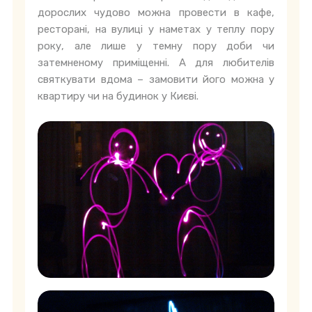
дорослих чудово можна провести в кафе,
ресторані, на вулиці у наметах у теплу пору
року, але лише у темну пору доби чи
затемненому приміщенні. А для любителів
святкувати вдома – замовити його можна у
квартиру чи на будинок у Києві.