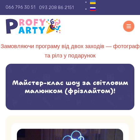
Виберіть свою мову
066 796 30 51
093 208 86 2151
Замовляючи програму від двох заходів — фотограф
та рілз у подарунок
Майстер-клас шоу за світловим
малюнком (фрізлайтом)!