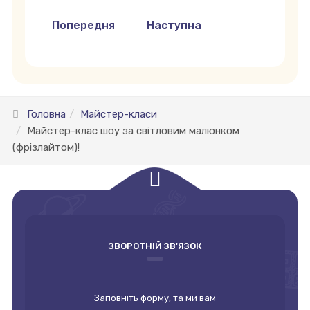
Попередня стаття: Майстер клас із прикраша
Наступна стаття: Майстер кл
Попередня
Наступна
Головна
Майстер-класи
Майстер-клас шоу за світловим малюнком
(фрізлайтом)!
empty
ЗВОРОТНІЙ ЗВ'ЯЗОК
Заповніть форму, та ми вам