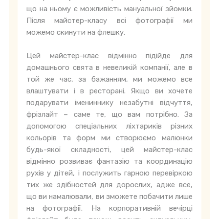
що на ньому є можливість мануальної зйомки.
Після майстер-класу всі фотографії ми
можемо скинути на флешку.
Цей майстер-клас відмінно підійде для
домашнього свята в невеликій компанії, але в
той же час, за бажанням, ми можемо все
влаштувати і в ресторані. Якщо ви хочете
подарувати імениннику незабутні відчуття,
фрізлайт – саме те, що вам потрібно. За
допомогою спеціальних ліхтариків різних
кольорів та форм ми створюємо малюнки
будь-якої складності, цей майстер-клас
відмінно розвиває фантазію та координацію
рухів у дітей, і послужить гарною перевіркою
тих же здібностей для дорослих, адже все,
що ви намалювали, ви зможете побачити лише
на фотографії. На корпоративній вечірці