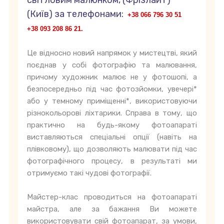
світловим малюнком, (Фрізлайт)"
(Київ) за телефонами:
+38 066 796 30 51
+38 093 208 86 21.
Це відносно новий напрямок у мистецтві, який
поєднав у собі фотографію та малювання,
причому художник малює не у фотошопі, а
безпосередньо під час фотозйомки, увечері*
або у темному приміщенні*, використовуючи
різнокольорові ліхтарики. Справа в тому, що
практично на будь-якому фотоапараті
виставляються спеціальні опції (навіть на
плівковому), що дозволяють малювати під час
фотографічного процесу, в результаті ми
отримуємо такі чудові фотографії.
Майстер-клас проводиться на фотоапараті
майстра, але за бажання Ви можете
використовувати свій фотоапарат, за умови,