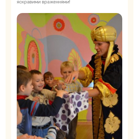
яскравими враженнями!