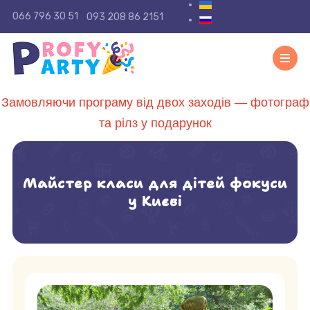
Виберіть свою мову
066 796 30 51
093 208 86 2151
Замовляючи програму від двох заходів — фотограф
та рілз у подарунок
Майстер класи для дітей фокуси
у Києві