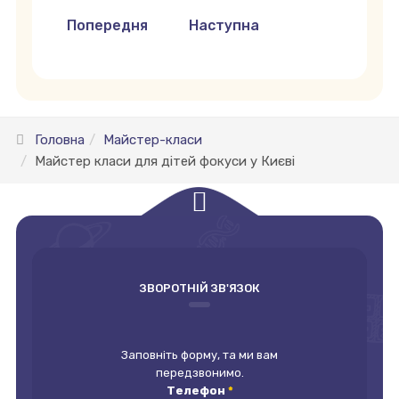
Попередня стаття: Майстер клас для дітей з
Наступна стаття: Майстер к
Попередня
Наступна
Головна
Майстер-класи
Майстер класи для дітей фокуси у Києві
empty
ЗВОРОТНІЙ ЗВ'ЯЗОК
Заповніть форму, та ми вам
передзвонимо.
Телефон
*