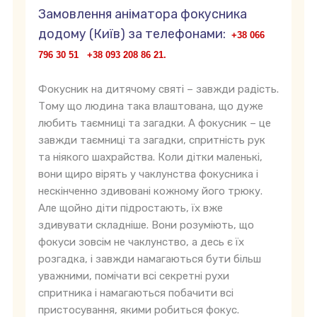
Замовлення аніматора фокусника
додому (Київ) за телефонами:
+38 066
796 30 51 +38 093 208 86 21.
Фокусник на дитячому святі – завжди радість.
Тому що людина така влаштована, що дуже
любить таємниці та загадки. А фокусник – це
завжди таємниці та загадки, спритність рук
та ніякого шахрайства. Коли дітки маленькі,
вони щиро вірять у чаклунства фокусника і
нескінченно здивовані кожному його трюку.
Але щойно діти підростають, їх вже
здивувати складніше. Вони розуміють, що
фокуси зовсім не чаклунство, а десь є їх
розгадка, і завжди намагаються бути більш
уважними, помічати всі секретні рухи
спритника і намагаються побачити всі
пристосування, якими робиться фокус.