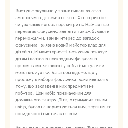
Виступ фокусника у таких випадках стає
змаганням із дітьми: хто кого. Хто спритніше
чи уважніше когось перехитрить. Найчастіше
перемагає фокусник, але діти також бувають
переможцями. Такий інтерес до загадок
фокусника і виявив новий майстер клас для
дітей з цієї майстерності. Фокусник показує
дітям і навчає їх нескладним фокусам із
предметами, які звичні у побуті: мотузочки,
монетки, хустки. Багатьом відомо, що у
продажу є набори фокусника, вони невдалі в
тому, що закладені в них предмети не
побутові. Цей набір призначений для
домашнього театру. Діти, отримуючи такий
набір, буває не користуються ним, терпіння та
посидючості вистачає не всім.
Весь секрет у живому спілкуванні. Фокусник не