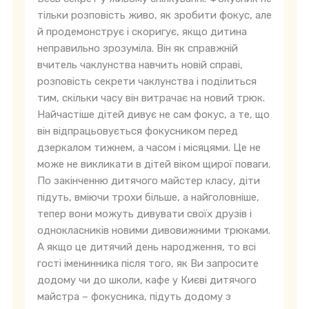
тільки розповість живо, як зробити фокус, але
й продемонструє і скоригує, якщо дитина
неправильно зрозуміла. Він як справжній
вчитель чаклунства навчить новій справі,
розповість секрети чаклунства і поділиться
тим, скільки часу він витрачає на новий трюк.
Найчастіше дітей дивує не сам фокус, а те, що
він відпрацьовується фокусником перед
дзеркалом тижнем, а часом і місяцями. Це не
може не викликати в дітей віком щирої поваги.
По закінченню дитячого майстер класу, діти
підуть, вміючи трохи більше, а найголовніше,
тепер вони можуть дивувати своїх друзів і
однокласників новими дивовижними трюками.
А якщо це дитячий день народження, то всі
гості іменинника після того, як Ви запросите
додому чи до школи, кафе у Києві дитячого
майстра – фокусника, підуть додому з